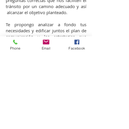
preguntas correctas que nos faciliten el
tránsito por un camino adecuado y así
alcanzar el objetivo planteado.
Te propongo analizar a fondo tus
necesidades y edificar juntos el plan de
comunicación y las estrategias que
harán de tu marca un ejemplo a seguir.
Phone
Email
Facebook